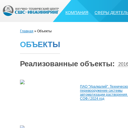
КОМПАНИЯ
СФЕРЫ ДЕЯТЕЛ
Главная
» Объекты
О
Б
Ъ
Е
К
Т
Ы
Реализованные объекты:
201
ПАО "Уралкалий". Техническ
перевооружение системы
автоматизации растворения
СОФ / 2024 год