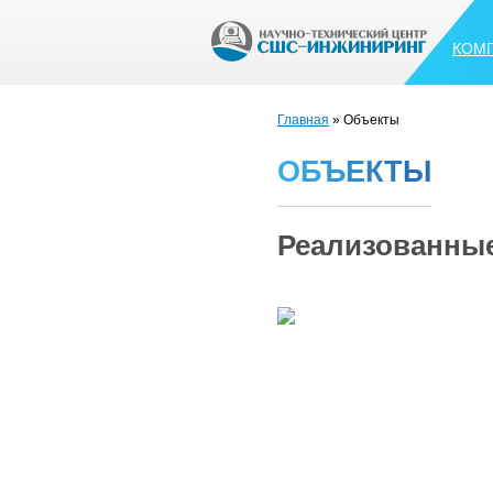
КОМ
Главная
» Объекты
О
Б
Ъ
Е
К
Т
Ы
Реализованны