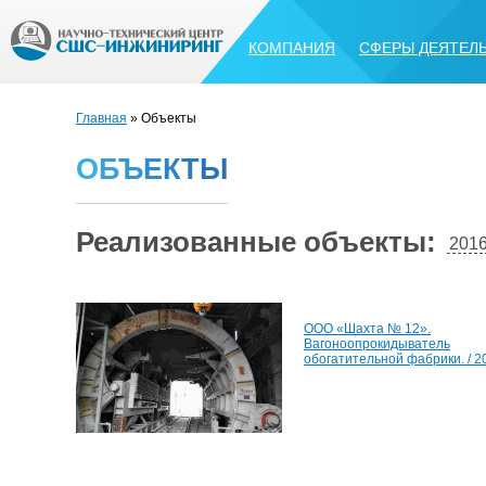
КОМПАНИЯ
СФЕРЫ ДЕЯТЕЛ
Главная
» Объекты
О
Б
Ъ
Е
К
Т
Ы
Реализованные объекты:
201
ООО «Шахта № 12».
Вагоноопрокидыватель
обогатительной фабрики. / 2