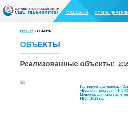
КОМПАНИЯ
СФЕРЫ ДЕЯТЕЛ
Главная
» Объекты
О
Б
Ъ
Е
К
Т
Ы
Реализованные объекты:
201
Гостиничные комплексы «Оль
«Берлога», ресторан «The 
Модернизация системы отоп
ГВС. / 2023 год