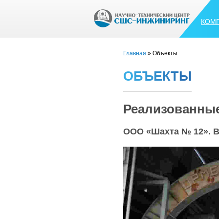
КОМ
Главная
» Объекты
О
Б
Ъ
Е
К
Т
Ы
Реализованны
ООО «Шахта № 12». В