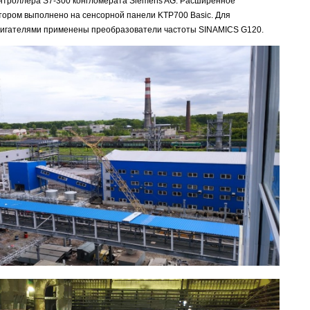
онтроллера S7-300 конгломерата Siemens AG. Расширенное
тором выполнено на сенсорной панели KTP700 Basic. Для
вигателями применены преобразователи частоты SINAMICS G120.